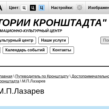
A
Цвет:
Ц
Ц
Ц
Настройки:
Изображен
ТОРИИ КРОНШТАДТА"
МАЦИОННО-КУЛЬТУРНЫЙ ЦЕНТР
ультурный центр
Наши услуги
Календарь событий
Контакты
лавная
\
Путеводитель по Кронштадту
\
Достопримечательн
ронштадта
\ М.П.Лазарев
М.П.Лазарев