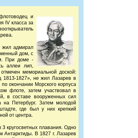
 флотоводец и
я IV класса за
вооткрыватель
рева.
е жил адмирал
менный дом, с
. При доме -
ь аллеи лип,
 отмечен мемориальной доской:
 1813-1827», не жил Лазарев в
. по окончании Морского корпуса
ком флоте, затем участвовал в
й, в составе вооруженных сил
 на Петербург. Затем молодой
тадте, где был у них крепкий
ной от центра.
 3 кругосветных плавания. Одно
м Антарктиды. В 1827 г. Лазарев