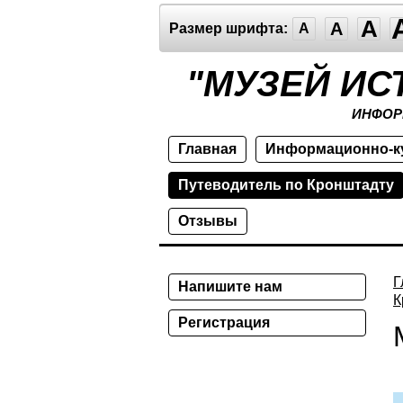
A
A
Размер шрифта:
A
"МУЗЕЙ ИС
ИНФОР
Главная
Информационно-к
Путеводитель по Кронштадту
Отзывы
Г
Напишите нам
К
Регистрация