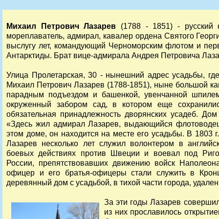
Михаил Петрович Лазарев
(1788 - 1851) - русский
мореплаватель, адмирал, кавалер ордена Святого Георги
выслугу лет, командующий Черноморским флотом и пер
Антарктиды. Брат вице-адмирала Андрея Петровича Лаза
Улица Пролетарская, 30 - нынешний адрес усадьбы, гд
Михаил Петрович Лазарев (1788-1851), ныне большой ка
парадным подъездом и башенкой, увенчанной шпилем
окруженный забором сад, в котором еще сохранилис
обязательная принадлежность дворянских усадеб. Дом
«Здесь жил адмирал Лазарев, выдающийся флотоводец
этом доме, он находится на месте его усадьбы. В 1803 г
Лазарев несколько лет служил волонтером в английс
боевых действиях против Швеции и воевал под Риго
России, препятствовавших движению войск Наполеона
офицер и его братья-офицеры стали служить в Кронш
деревянный дом с усадьбой, в тихой части города, удален
За эти годы Лазарев совершил
из них прославилось открытие