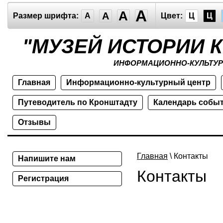
A
A
A
Размер шрифта:
A
Цвет:
Ц
Ц
"МУЗЕЙ ИСТОРИИ 
ИНФОРМАЦИОННО-КУЛЬТУР
Главная
Информационно-культурный центр
Путеводитель по Кронштадту
Календарь собы
Отзывы
Главная
\ Контакты
Напишите нам
Контакты
Регистрация