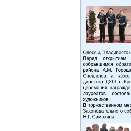
Одессы, Владивостока
П
еред открытием
собравшимся обрати
района А.М. Горош
Спешилов, а также 
директор ДХШ г. Кр
церемония награжде
лауреатов состоя
художников.
В
торжественном мер
Законодательного со
Н.Г. Самохина.