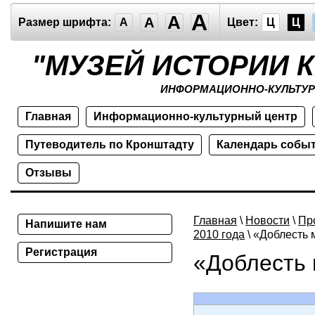
A
A
A
Размер шрифта:
A
Цвет:
Ц
Ц
"МУЗЕЙ ИСТОРИИ 
ИНФОРМАЦИОННО-КУЛЬТУР
Главная
Информационно-культурный центр
Путеводитель по Кронштадту
Календарь собы
Отзывы
Главная
\
Новости
\
Пр
Напишите нам
2010 года
\ «Доблесть 
Регистрация
«Доблесть 