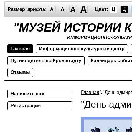
A
A
A
Размер шрифта:
A
Цвет:
Ц
Ц
"МУЗЕЙ ИСТОРИИ 
ИНФОРМАЦИОННО-КУЛЬТУР
Главная
Информационно-культурный центр
Путеводитель по Кронштадту
Календарь собы
Отзывы
Главная
\ "День адмир
Напишите нам
"День адми
Регистрация