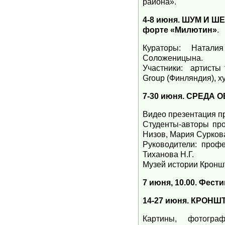
района».
4-8 июня. ШУМ И Ш
форте «Милютин»
.
Кураторы: Натали
Соложеницына.
Участники: артисты 
Group (Финляндия), х
7-30 июня. СРЕДА
Видео презентация п
Студенты-авторы про
Низов, Мария Сурков
Руководители: профе
Тиханова Н.Г.
Музей истории Кронш
7 июня, 10.00. Фес
14-27 июня. КРОН
Картины, фотогра