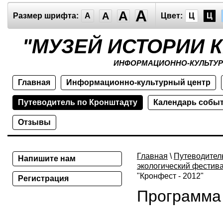
A
A
A
Размер шрифта:
A
Цвет:
Ц
Ц
"МУЗЕЙ ИСТОРИИ 
ИНФОРМАЦИОННО-КУЛЬТУР
Главная
Информационно-культурный центр
Путеводитель по Кронштадту
Календарь собы
Отзывы
Главная
\
Путеводител
Напишите нам
экологический фестива
"Кронфест - 2012"
Регистрация
Программа 