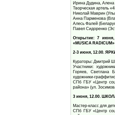
Ирина Дудина, Алена
Творческая артель «4
Николай Маврин (Улья
Анна Парменова (Вла
Алесь Фалей (Беларус
Павел Сидоренко (Эс
Открытие: 7 июня,
«MUSICA RADICUM»
2-3 июня, 12.00. 
Кураторы: Дмитрий Ш
Участники: художни
Горяев, Светлана 
художники-граффитис
СПб ГБУ «Центр соц
района» (ул. Зосимова
3 июня, 12.00. ШК
Мастер-класс для дет
СПб ГБУ «Центр соц