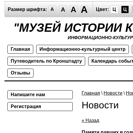
A
A
A
Размер шрифта:
A
Цвет:
Ц
Ц
"МУЗЕЙ ИСТОРИИ 
ИНФОРМАЦИОННО-КУЛЬТУР
Главная
Информационно-культурный центр
Путеводитель по Кронштадту
Календарь собы
Отзывы
Главная
\
Новости
\
Но
Напишите нам
Новости
Регистрация
« Назад
Памяти павших в го