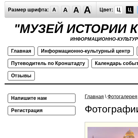
A
A
A
Размер шрифта:
A
Цвет:
Ц
Ц
"МУЗЕЙ ИСТОРИИ 
ИНФОРМАЦИОННО-КУЛЬТУР
Главная
Информационно-культурный центр
Путеводитель по Кронштадту
Календарь собы
Отзывы
Главная
\
Фотогалерея
Напишите нам
Фотографи
Регистрация