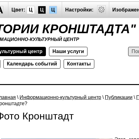
A
Цвет:
Ц
Ц
Ц
Настройки:
Изображен
ТОРИИ КРОНШТАДТА"
МАЦИОННО-КУЛЬТУРНЫЙ ЦЕНТР
ультурный центр
Наши услуги
Календарь событий
Контакты
лавная
\
Информационно-культурный центр
\
Публикации
\
П
ронштадте?
Фото Кронштадт