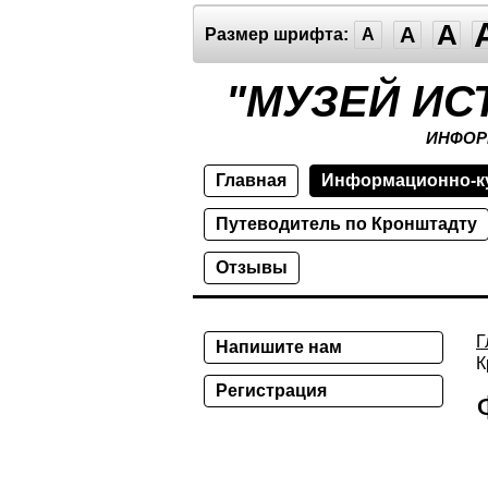
A
A
Размер шрифта:
A
"МУЗЕЙ ИС
ИНФОР
Главная
Информационно-к
Путеводитель по Кронштадту
Отзывы
Г
Напишите нам
К
Регистрация