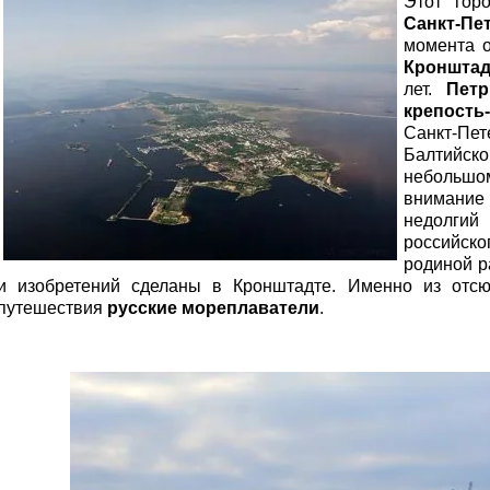
Этот гор
Санкт-Пе
момента о
Кронштад
лет.
Петр
крепость
Санкт-Пет
Балтийс
небольшо
внимание
недолгий
российс
родиной р
и изобретений сделаны в Кронштадте. Именно из отсю
путешествия
русские мореплаватели
.