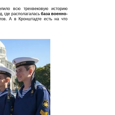
елило всю трехвековую историю
д, где располагалась
база военно-
ов. А в Кронштадте есть на что