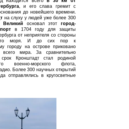
од находится всего
в 30 км от
тербурга
, и его слава гремит с
снования до новейшего времени.
т
на слуху у людей уже более 300
 Великий
основал этот
город-
-порт
в 1704 году для защиты
ербурга от неприятеля со стороны
кого моря. И до сих пор к
му городу на острове приковано
 всего мира. За сравнительно
 срок Кронштадт стал родиной
кого военно-морского флота,
адио. Более 300 научных открытий
да отправлялись в кругосветные